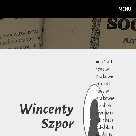
MENU
ur. 28 VIII
1796 w
Krakowie
zm. 16 II
1856 w
Krakowie
Wincenty
Członek
czynny (21
Szpor
VII 1849).
Adwokat,
urzędnik