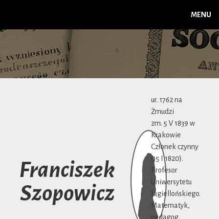
MENU
ur. 1762 na
Żmudzi
zm. 5 V 1839 w
Krakowie
Członek czynny
(15 I 1820).
Franciszek
Profesor
Uniwersytetu
Szopowicz
Jagiellońskiego.
Matematyk,
pedagog.