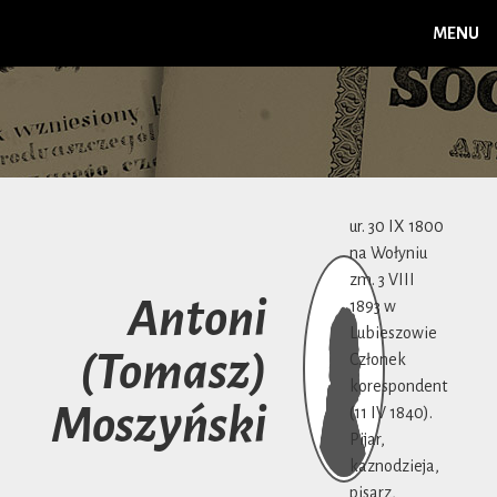
MENU
ur. 30 IX 1800
na Wołyniu
zm. 3 VIII
Antoni
1893 w
Lubieszowie
(Tomasz)
Członek
korespondent
Moszyński
(11 IV 1840).
Pijar,
kaznodzieja,
pisarz,