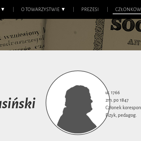
O TOWARZYSTWIE
PREZESI
CZŁONKOW
ur. 1766
usiński
zm. po 1847
Członek korespond
Fizyk, pedagog.