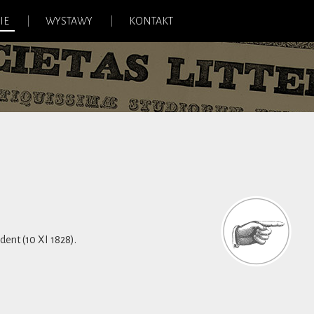
IE
WYSTAWY
KONTAKT
ent (10 XI 1828).