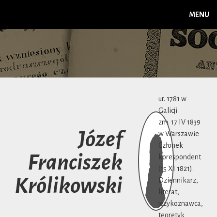
MENU
ur. 1781 w
Galicji
zm. 17 IV 1839
Józef
w Warszawie
Członek
Franciszek
korespondent
(15 XI 1821).
Królikowski
Dziennikarz,
literat,
językoznawca,
teoretyk