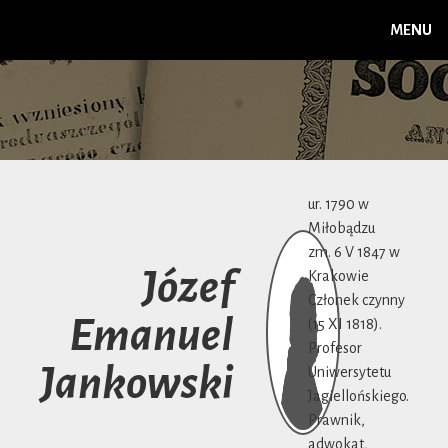
MENU
ur. 1790 w
Miłobądzu
zm. 6 V 1847 w
Józef
Krakowie
Członek czynny
Emanuel
(15 XI 1818).
Profesor
Jankowski
Uniwersytetu
Jagiellońskiego.
Prawnik,
adwokat,