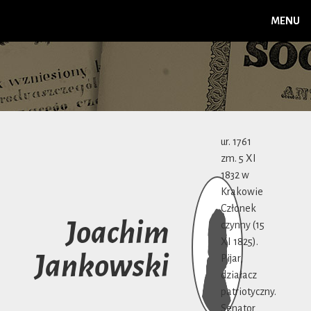
MENU
ur. 1761
zm. 5 XI
1832 w
Krakowie
Członek
Joachim
czynny (15
XI 1825).
Jankowski
Pijar,
działacz
patriotyczny.
Senator