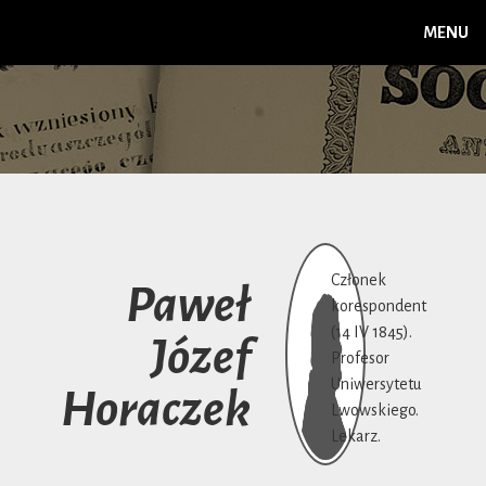
MENU
Członek
Paweł
korespondent
(14 IV 1845).
Józef
Profesor
Uniwersytetu
Horaczek
Lwowskiego.
Lekarz.