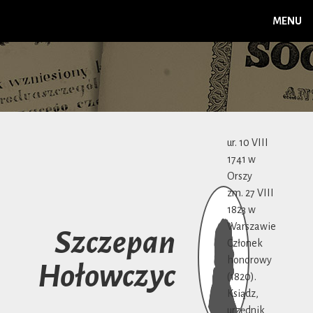
MENU
ur. 10 VIII
1741 w
Orszy
zm. 27 VIII
1823 w
Warszawie
Szczepan
Członek
honorowy
Hołowczyc
(1820).
Ksiądz,
urzędnik