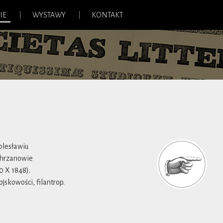
IE
WYSTAWY
KONTAKT
Bolesławiu
Chrzanowie
0 X 1848).
ojskowości, filantrop.