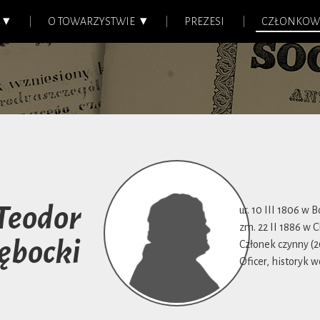
O TOWARZYSTWIE
PREZESI
CZŁONKOW
 Teodor
ur. 10 III 1806 w 
zm. 22 II 1886 w 
ębocki
Członek czynny (2
Oficer, historyk w