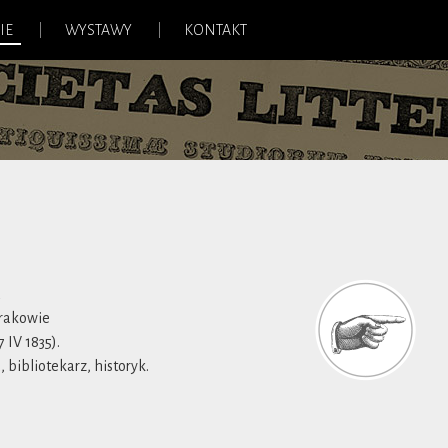
IE
WYSTAWY
KONTAKT
u
Krakowie
 IV 1835).
, bibliotekarz, historyk.