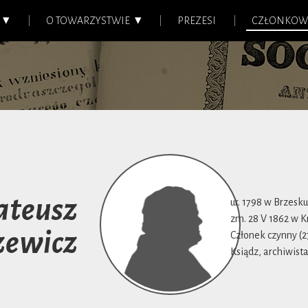
O TOWARZYSTWIE
PREZESI
CZŁONKOW
teusz
ur. 1798 w Brzesk
zm. 28 V 1862 w 
zewicz
Członek czynny (27
Ksiądz, archiwista