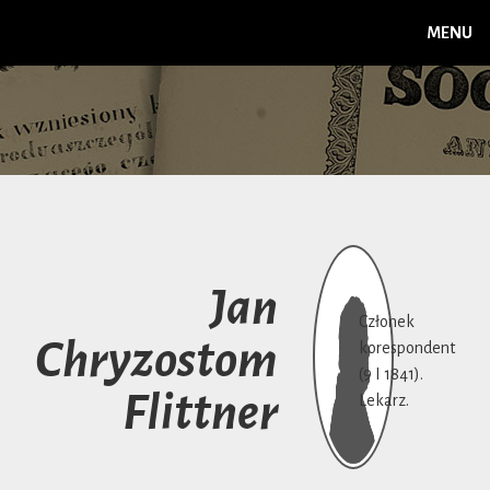
MENU
Jan
Członek
Chryzostom
korespondent
(9 I 1841).
Flittner
Lekarz.