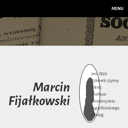
MENU
zm. 1820
Członek czynny
Marcin
(1816).
Profesor
Fijałkowski
Uniwersytetu
Jagiellońskiego.
Filolog.