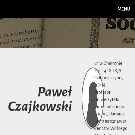
MENU
ur. w Chełmnie
zm. 14 IX 1839
Członek czynny
(1816).
Paweł
Profesor
Uniwersytetu
Czajkowski
Jagiellońskiego.
Literat, tłumacz,
literaturoznawca.
Senator Wolnego