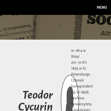
MENU
ur. 1814 w
Birjuč
zm. 19 XII
1895 w St.
Petersburgu
Członek
korespondent
Teodor
(25 VI 1858).
Profesor
Cycurin
Uniwersytetu
Kijowskiego,