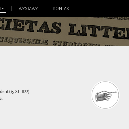
IE
WYSTAWY
KONTAKT
ent (15 XI 1822).
i.