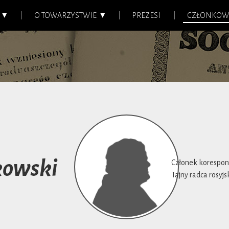
O TOWARZYSTWIE
PREZESI
CZŁONKOW
kowski
Członek korespond
Tajny radca rosyjsk