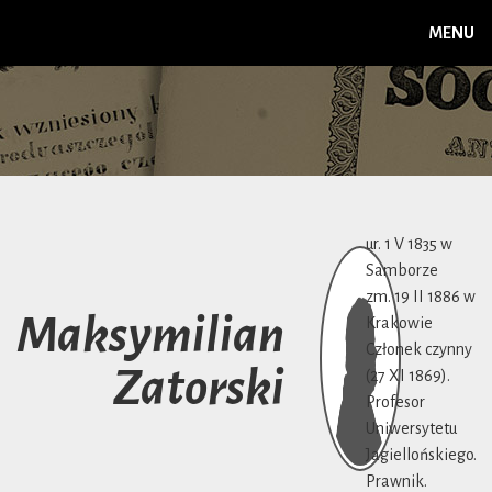
MENU
ur. 1 V 1835 w
Samborze
zm. 19 II 1886 w
Maksymilian
Krakowie
Członek czynny
Zatorski
(27 XI 1869).
Profesor
Uniwersytetu
Jagiellońskiego.
Prawnik.