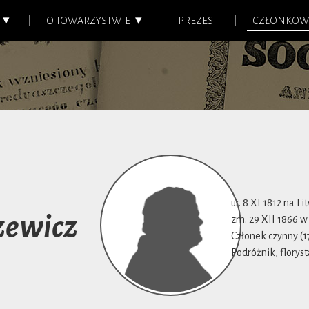
O TOWARZYSTWIE
PREZESI
CZŁONKOW
ur. 8 XI 1812 na Li
zewicz
zm. 29 XII 1866 
Członek czynny (17
Podróżnik, floryst