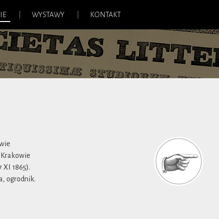
IE
WYSTAWY
KONTAKT
twie
w Krakowie
 XI 1865).
a, ogrodnik.