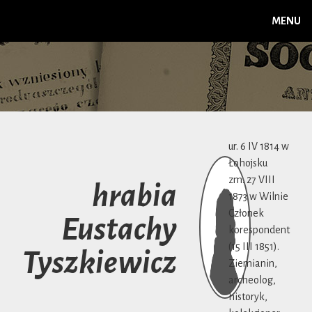
MENU
ur. 6 IV 1814 w
Łohojsku
zm. 27 VIII
hrabia
1873 w Wilnie
Członek
Eustachy
korespondent
(15 III 1851).
Tyszkiewicz
Ziemianin,
archeolog,
historyk,