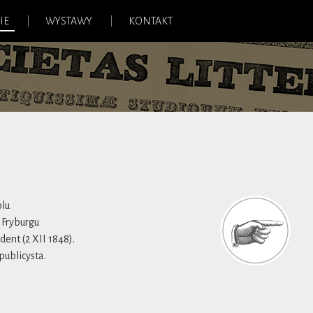
IE
WYSTAWY
KONTAKT
olu
 Fryburgu
ent (2 XII 1848).
publicysta.