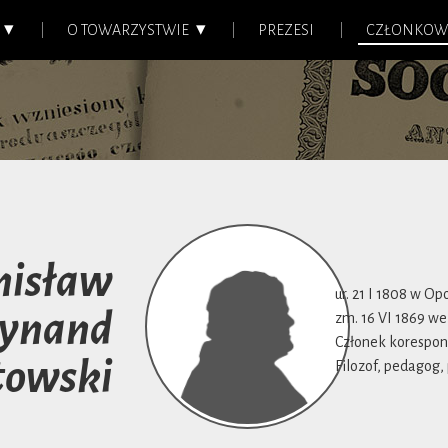
O TOWARZYSTWIE
PREZESI
CZŁONKOW
nisław
ur. 21 I 1808 w Op
dynand
zm. 16 VI 1869 we
Członek korespond
towski
Filozof, pedagog, 