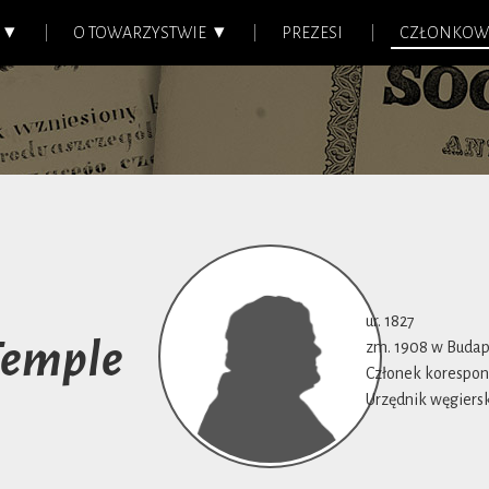
O TOWARZYSTWIE
PREZESI
CZŁONKOW
ur. 1827
Temple
zm. 1908 w Budap
Członek korespond
Urzędnik węgiersk