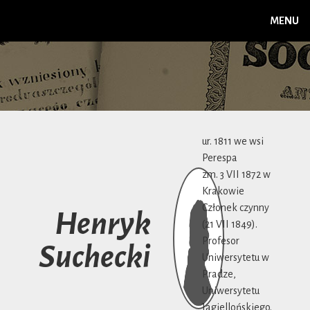
MENU
ur. 1811 we wsi
Perespa
zm. 3 VII 1872 w
Krakowie
Członek czynny
Henryk
(21 VII 1849).
Profesor
Suchecki
Uniwersytetu w
Pradze,
Uniwersytetu
Jagiellońskiego.