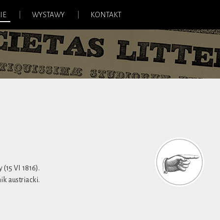
IE
WYSTAWY
KONTAKT
(15 VI 1816).
k austriacki.