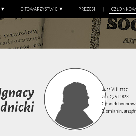
O TOWARZYSTWIE
PREZESI
CZŁONKOW
Ignacy
ur. 13 VIII 1777
zm. 25 VI 1828
adnicki
Członek honorowy 
Ziemianin, urzędni