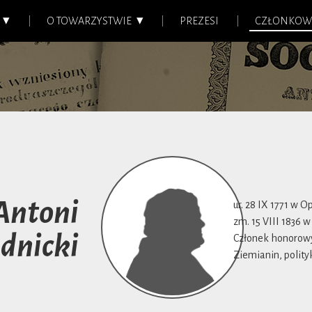
O TOWARZYSTWIE
PREZESI
CZŁONKOW
Antoni
ur. 28 IX 1771 w 
zm. 15 VIII 1836 w
dnicki
Członek honorowy 
Ziemianin, polityk