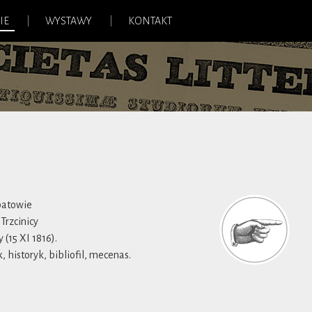
IE
WYSTAWY
KONTAKT
Opatowie
 Trzcinicy
(15 XI 1816).
, historyk, bibliofil, mecenas.