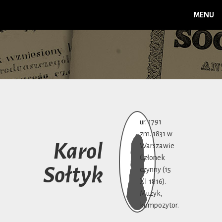
MENU
ur. 1791
zm. 1831 w
Karol
Warszawie
Członek
Sołtyk
czynny (15
XI 1816).
Muzyk,
kompozytor.