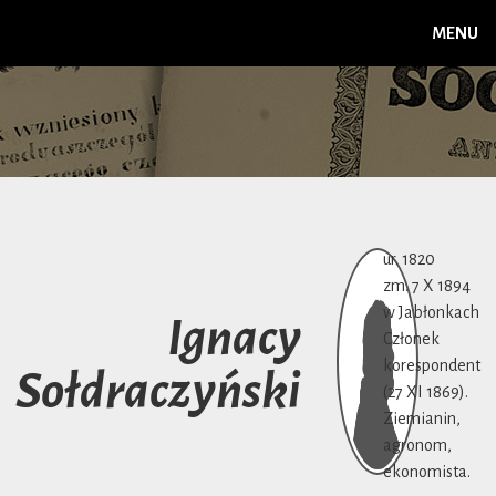
MENU
ur. 1820
zm. 7 X 1894
w Jabłonkach
Ignacy
Członek
korespondent
Sołdraczyński
(27 XI 1869).
Ziemianin,
agronom,
ekonomista.