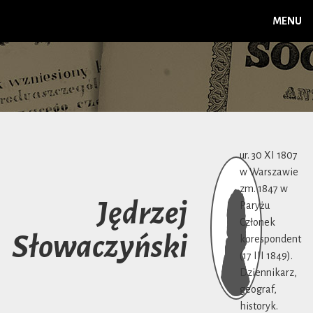
MENU
ur. 30 XI 1807
w Warszawie
zm. 1847 w
Jędrzej
Paryżu
Członek
Słowaczyński
korespondent
(17 III 1849).
Dziennikarz,
geograf,
historyk.