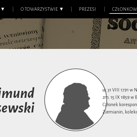
O TOWARZYSTWIE
PREZESI
CZŁONKOW
ajmund
ur. 31 VIII 1791 w 
zm. 15 IX 1859 w 
zewski
Członek korespond
Ziemianin, kolekcj