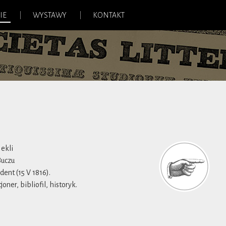
IE
WYSTAWY
KONTAKT
Nekli
Buczu
ent (15 V 1816).
oner, bibliofil, historyk.