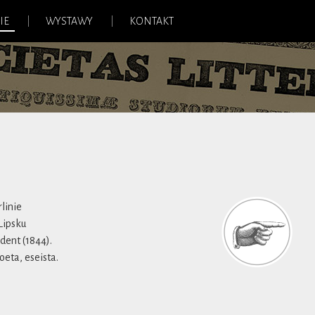
IE
WYSTAWY
KONTAKT
rlinie
Lipsku
dent (1844).
oeta, eseista.