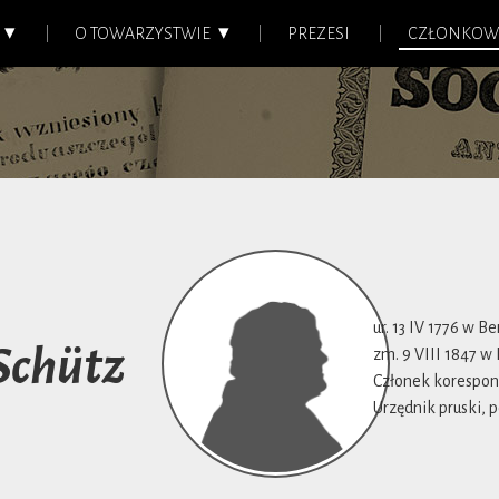
O TOWARZYSTWIE
PREZESI
CZŁONKOW
ur. 13 IV 1776 w Be
Schütz
zm. 9 VIII 1847 w 
Członek korespon
Urzędnik pruski, p