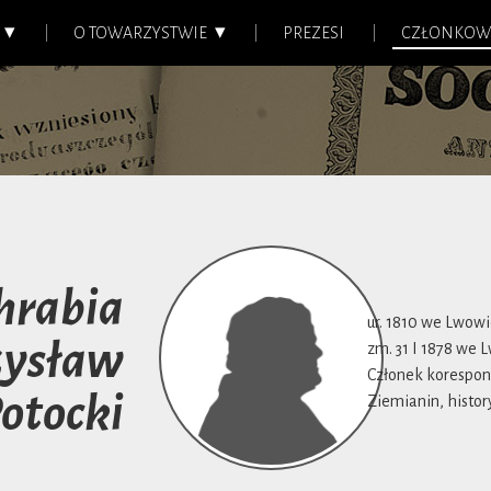
O TOWARZYSTWIE
PREZESI
CZŁONKOW
hrabia
ur. 1810 we Lwow
zysław
zm. 31 I 1878 we 
Członek koresponde
otocki
Ziemianin, histor