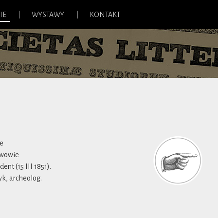
IE
WYSTAWY
KONTAKT
ie
Lwowie
nt (15 III 1851).
yk, archeolog.