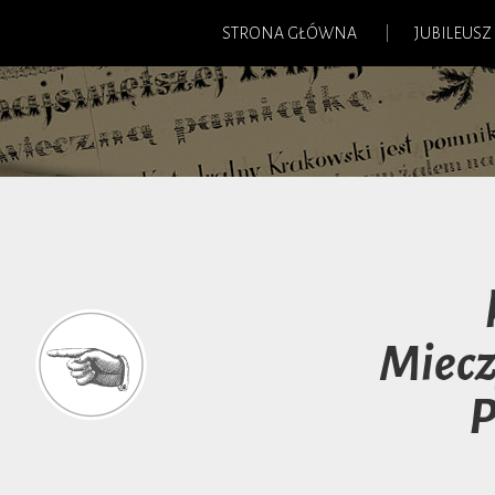
STRONA GŁÓWNA
JUBILEUSZ
Miec
P