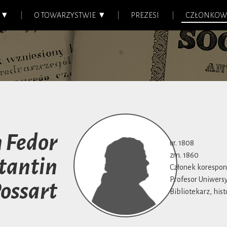
O TOWARZYSTWIE
PREZESI
CZŁONKOW
 Fedor
ur. 1808
zm. 1860
tantin
Członek korespond
Profesor Uniwersy
ossart
Bibliotekarz, hist