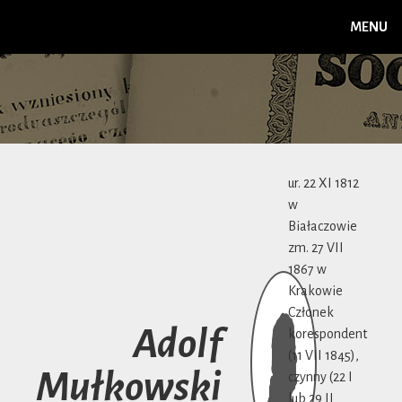
MENU
ur. 22 XI 1812
w
Białaczowie
zm. 27 VII
1867 w
Krakowie
Członek
Adolf
korespondent
(11 VII 1845),
Mułkowski
czynny (22 I
lub 29 II