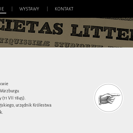
IE
WYSTAWY
KONTAKT
skwie
 Würzburgu
(11 VII 1845).
yjskiego, urzędnik Królestwa
k.