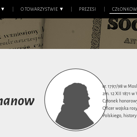
O TOWARZYSTWIE
PREZESI
CZŁONKOW
ur. 1797/98 w Mo
zm. 12 XII 1871 w
hanow
Członek honorowy 
Oficer wojska ros
Polskiego, history