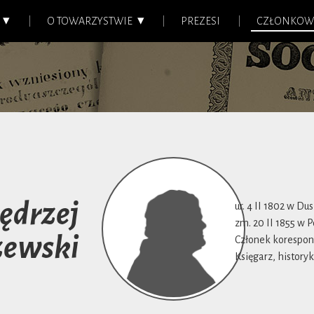
O TOWARZYSTWIE
PREZESI
CZŁONKOW
Jędrzej
ur. 4 II 1802 w Dus
zm. 20 II 1855 w 
zewski
Członek korespond
Księgarz, historyk