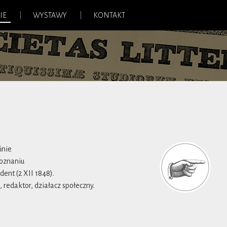
IE
WYSTAWY
KONTAKT
inie
Poznaniu
ent (2 XII 1848).
, redaktor, działacz społeczny.