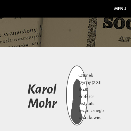
MENU
Członek
czynny (2 XII
Karol
1848).
Profesor
Mohr
Instytutu
Technicznego
w Krakowie.