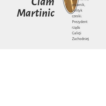
Clam
prawnik,
Martinic
polityk
czeski.
Prezydent
rządu
Galicji
Zachodniej.