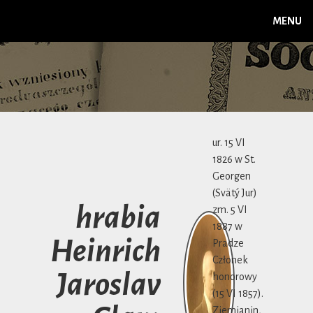
MENU
ur. 15 VI
1826 w St.
Georgen
(Svätý Jur)
hrabia
zm. 5 VI
1887 w
Heinrich
Pradze
Członek
Jaroslav
honorowy
(15 VI 1857).
Ziemianin,