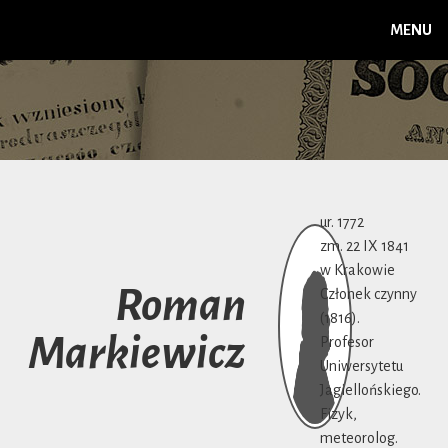
MENU
ur. 1772
zm. 22 IX 1841
w Krakowie
Roman
Członek czynny
(1816).
Markiewicz
Profesor
Uniwersytetu
Jagiellońskiego.
Fizyk,
meteorolog.