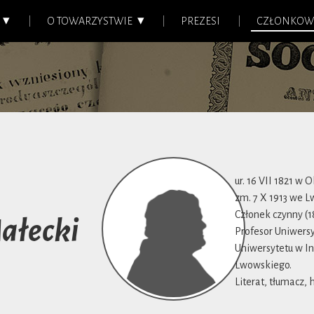
O TOWARZYSTWIE
PREZESI
CZŁONKOW
ur. 16 VII 1821 w 
zm. 7 X 1913 we 
Członek czynny (1
ałecki
Profesor Uniwersy
Uniwersytetu w In
Lwowskiego.
Literat, tłumacz, h