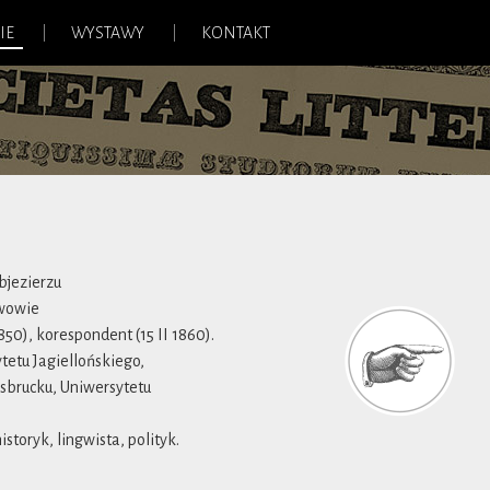
IE
WYSTAWY
KONTAKT
Objezierzu
Lwowie
850), korespondent (15 II 1860).
tetu Jagiellońskiego,
sbrucku, Uniwersytetu
istoryk, lingwista, polityk.