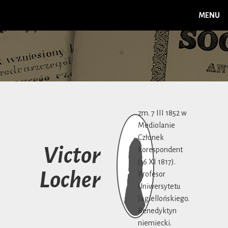
MENU
zm. 7 III 1852 w
Mediolanie
Członek
Victor
korespondent
(16 XI 1817).
Locher
Profesor
Uniwersytetu
Jagiellońskiego.
Benedyktyn
niemiecki.