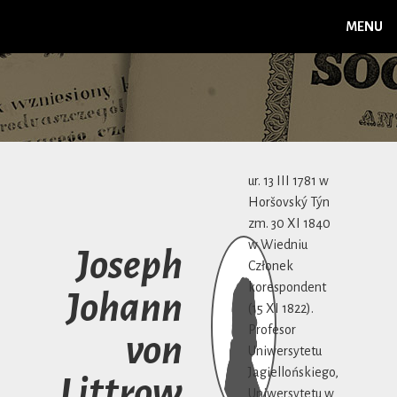
MENU
ur. 13 III 1781 w
Horšovský Týn
zm. 30 XI 1840
w Wiedniu
Joseph
Członek
korespondent
Johann
(15 XI 1822).
Profesor
von
Uniwersytetu
Jagiellońskiego,
Littrow
Uniwersytetu w