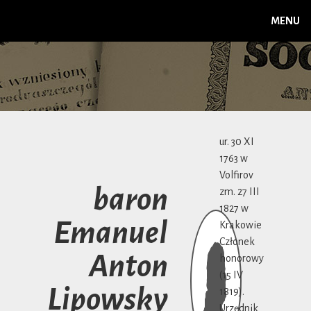
MENU
ur. 30 XI
1763 w
Volfirov
baron
zm. 27 III
1827 w
Emanuel
Krakowie
Członek
Anton
honorowy
(15 IV
Lipowsky
1819).
Urzędnik