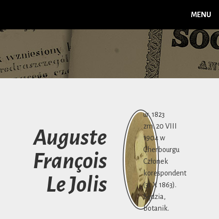
MENU
ur. 1823
zm. 20 VIII
Auguste
1904 w
Cherbourgu
François
Członek
korespondent
Le Jolis
(31 X 1863).
Sędzia,
botanik.