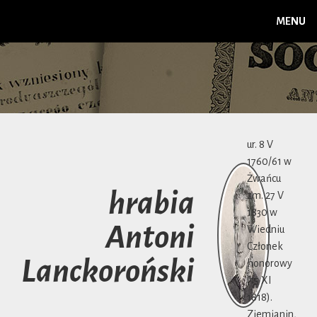
MENU
ur. 8 V
1760/61 w
Żwańcu
hrabia
zm. 27 V
1830 w
Antoni
Wiedniu
Członek
Lanckoroński
honorowy
(15 XI
1818).
Ziemianin,