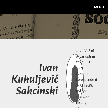
MENU
ur. 29 V 1816
w Varaždinie
zm. 1 VIII
Ivan
1889
Członek
Kukuljević
korespondent
(6 XI 1858).
Sakcinski
Polityk
chorwacki,
historyk,