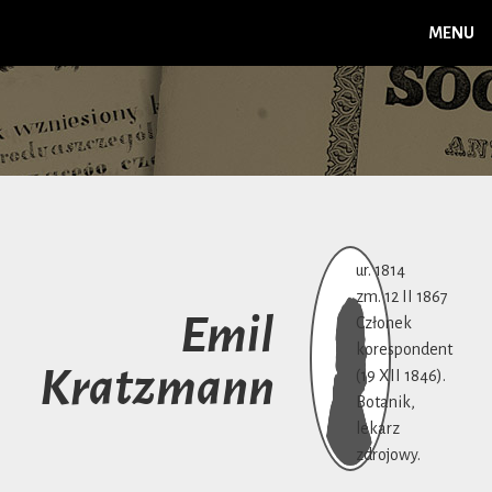
MENU
ur. 1814
zm. 12 II 1867
Emil
Członek
korespondent
Kratzmann
(19 XII 1846).
Botanik,
lekarz
zdrojowy.