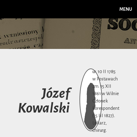
MENU
ur. 10 II 1785
w Postawach
zm. 15 XII
Józef
1861 w Wilnie
Członek
Kowalski
korespondent
(15 III 1827).
Lekarz,
chirurg.