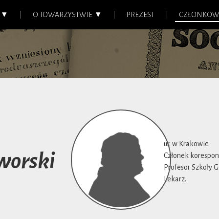
O TOWARZYSTWIE
PREZESI
CZŁONKOW
ur. w Krakowie
aworski
Członek korespond
Profesor Szkoły 
Lekarz.