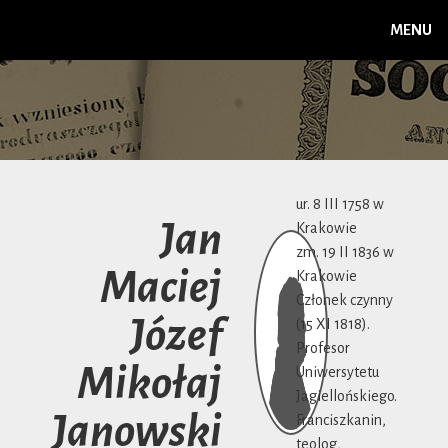
MENU
ur. 8 III 1758 w
Jan
Krakowie
zm. 19 II 1836 w
Maciej
Krakowie
Członek czynny
Józef
(15 XI 1818).
Profesor
Mikołaj
Uniwersytetu
Jagiellońskiego.
Janowski
Franciszkanin,
teolog,