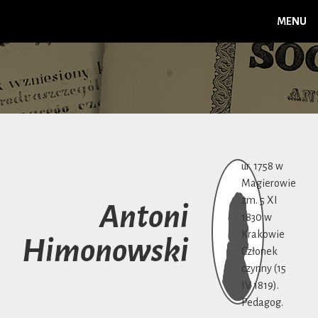
MENU
ur. 1758 w
Magierowie
zm. 5 XI
Antoni
1830 w
Krakowie
Himonowski
Członek
czynny (15
IV 1819).
Pedagog.