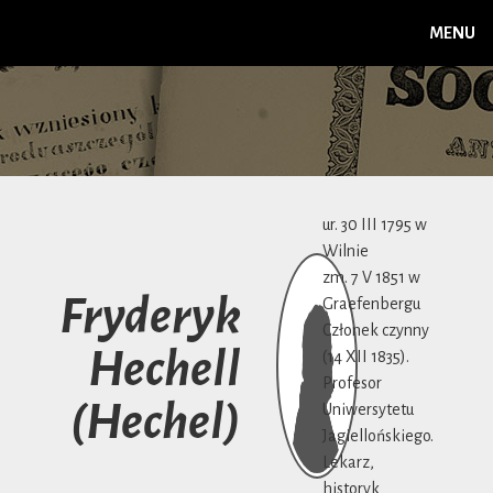
MENU
ur. 30 III 1795 w
Wilnie
zm. 7 V 1851 w
Fryderyk
Graefenbergu
Członek czynny
Hechell
(14 XII 1835).
Profesor
(Hechel)
Uniwersytetu
Jagiellońskiego.
Lekarz,
historyk